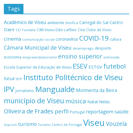
Tags
Académico de Viseu
Castro
Carregal do Sal
ambiente
Benfica
Daire
CIM Viseu Dão Lafões
Cine Clube de Viseu
CD Tondela
COVID-19
cinema
coronavírus
cultura
comunicação social
Câmara Municipal de Viseu
desporto
desemprego
ensino superior
economia
empreendedorismo
entrevista
ESEV
futebol
ESTGV
Escola Superior de Educação de Viseu
Instituto Politécnico de Viseu
futsal
IEFP
Mangualde
IPV
Moimenta da Beira
jornalismo
município de Viseu
música
Natal
Nelas
Oliveira de Frades
perfil
reportagem
saúde
Portugal
Viseu
Vouzela
turismo
Turismo Centro de Portugal
Sopcom