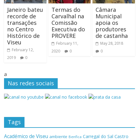
Janeiro bateu
Termas do
Câmara
recorde de
Carvalhal na
Municipal
transações
Comissão
apoia os
no Centro
Executiva do
produtores
Histórico de
PROVERE
de castanha
Viseu
February 11,
May 28, 2018
February 12,
2020
0
0
2019
0
a
Nas redes sociais
Tags
Académico de Viseu
Castro
Carregal do Sal
ambiente
Benfica