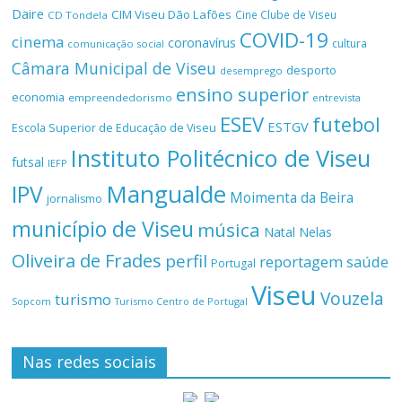
Daire
CIM Viseu Dão Lafões
Cine Clube de Viseu
CD Tondela
COVID-19
cinema
coronavírus
cultura
comunicação social
Câmara Municipal de Viseu
desporto
desemprego
ensino superior
economia
empreendedorismo
entrevista
ESEV
futebol
ESTGV
Escola Superior de Educação de Viseu
Instituto Politécnico de Viseu
futsal
IEFP
Mangualde
IPV
Moimenta da Beira
jornalismo
município de Viseu
música
Natal
Nelas
Oliveira de Frades
perfil
reportagem
saúde
Portugal
Viseu
Vouzela
turismo
Turismo Centro de Portugal
Sopcom
Nas redes sociais