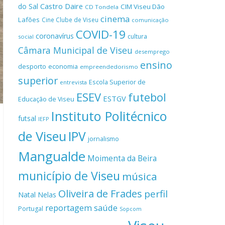
Castro Daire
do Sal
CIM Viseu Dão
CD Tondela
cinema
Lafões
Cine Clube de Viseu
comunicação
COVID-19
coronavírus
cultura
social
Câmara Municipal de Viseu
desemprego
ensino
desporto
economia
empreendedorismo
superior
Escola Superior de
entrevista
ESEV
futebol
ESTGV
Educação de Viseu
Instituto Politécnico
futsal
IEFP
de Viseu
IPV
jornalismo
Mangualde
Moimenta da Beira
município de Viseu
música
Oliveira de Frades
perfil
Natal
Nelas
reportagem
saúde
Portugal
Sopcom