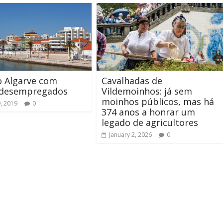
o Algarve com
Cavalhadas de
desempregados
Vildemoinhos: já sem
moinhos públicos, mas há
, 2019
0
374 anos a honrar um
legado de agricultores
January 2, 2026
0