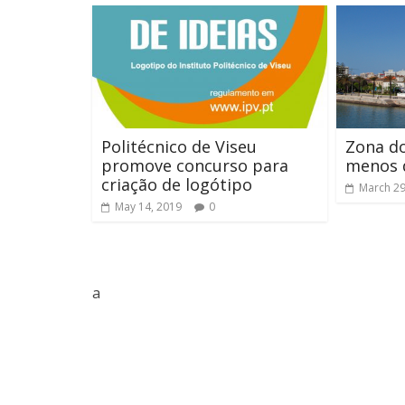
Politécnico de Viseu
Zona d
promove concurso para
menos 
criação de logótipo
March 29
May 14, 2019
0
a