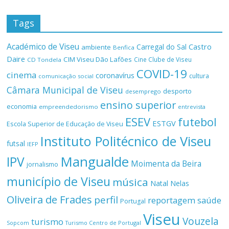
Tags
Académico de Viseu
Castro
Carregal do Sal
ambiente
Benfica
Daire
CIM Viseu Dão Lafões
Cine Clube de Viseu
CD Tondela
COVID-19
cinema
coronavírus
cultura
comunicação social
Câmara Municipal de Viseu
desporto
desemprego
ensino superior
economia
empreendedorismo
entrevista
ESEV
futebol
ESTGV
Escola Superior de Educação de Viseu
Instituto Politécnico de Viseu
futsal
IEFP
Mangualde
IPV
Moimenta da Beira
jornalismo
município de Viseu
música
Natal
Nelas
Oliveira de Frades
perfil
reportagem
saúde
Portugal
Viseu
Vouzela
turismo
Turismo Centro de Portugal
Sopcom