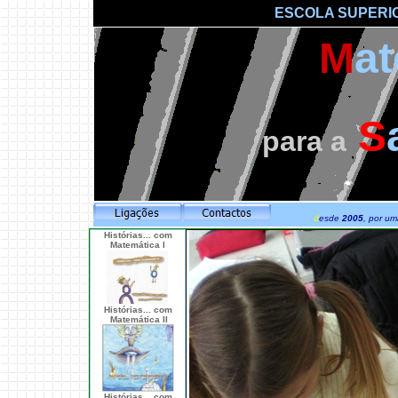
ESCOLA SUPERI
M
a
S
para a
d
esde
2005
, por u
Histórias
... com
Matemática I
Histórias... com
Matemática II
Histórias... com