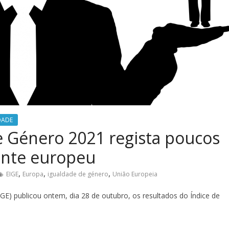
DADE
e Género 2021 regista poucos
ente europeu
,
,
,
EIGE
Europa
igualdade de género
União Europeia
GE) publicou ontem, dia 28 de outubro, os resultados do Índice de