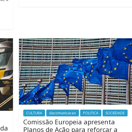
CULTURA
dacomunicacao
POLITICA
SOCIEDADE
Comissão Europeia apresenta
 da
Planos de Ação para reforçar a