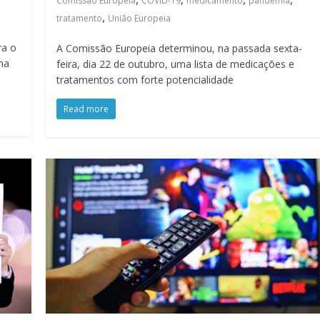
Comissão Europeia
COVID-19
medicamento
pandemia
,
tratamento
União Europeia
ra o
A Comissão Europeia determinou, na passada sexta-
ma
feira, dia 22 de outubro, uma lista de medicações e
tratamentos com forte potencialidade
Read more