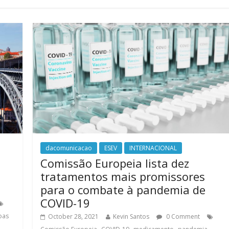
dacomunicacao
ESEV
INTERNACIONAL
Comissão Europeia lista dez
tratamentos mais promissores
para o combate à pandemia de
COVID-19
oas
October 28, 2021
Kevin Santos
0 Comment
,
,
,
,