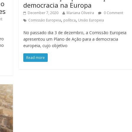
ão
democracia na Europa
es
December 7, 2020
Mariana Oliveira
0 Comment
,
,
nt
Comissão Europeia
política
União Europeia
No passado dia 3 de dezembro, a Comissão Europeia
ro
apresentou um Plano de Ação para a democracia
no
europeia, cujo objetivo
Read more