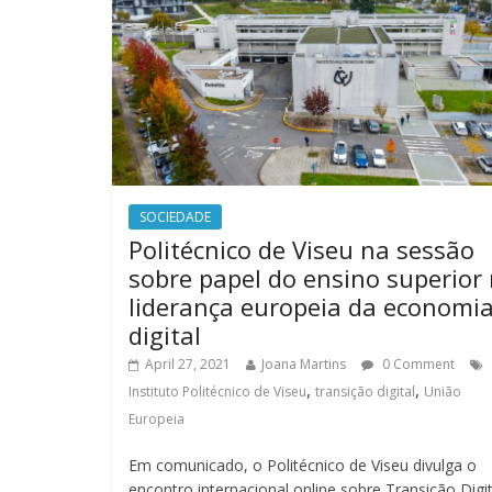
SOCIEDADE
Politécnico de Viseu na sessão
sobre papel do ensino superior
liderança europeia da economi
digital
April 27, 2021
Joana Martins
0 Comment
,
,
Instituto Politécnico de Viseu
transição digital
União
Europeia
Em comunicado, o Politécnico de Viseu divulga o
encontro internacional online sobre Transição Digit