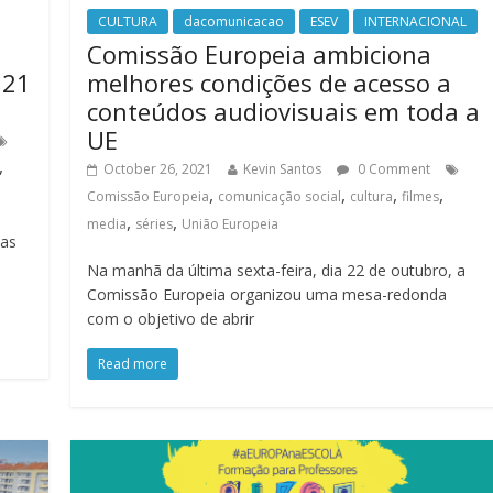
CULTURA
dacomunicacao
ESEV
INTERNACIONAL
Comissão Europeia ambiciona
021
melhores condições de acesso a
conteúdos audiovisuais em toda a
UE
,
October 26, 2021
Kevin Santos
0 Comment
,
,
,
,
Comissão Europeia
comunicação social
cultura
filmes
,
,
media
séries
União Europeia
das
Na manhã da última sexta-feira, dia 22 de outubro, a
Comissão Europeia organizou uma mesa-redonda
com o objetivo de abrir
Read more