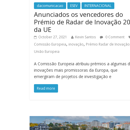
dacomunicacao
ESEV
INTERNACIONAL
Anunciados os vencedores do
Prémio de Radar de Inovação 2
da UE
October 27, 2021
Kevin Santos
0 Comment
,
,
Comissão Europeia
inovação
Prémio Radar de Inovação
União Europeia
A Comissão Europeia atribuiu prémios a algumas 
inovações mais promissoras da Europa, que
emergiram de projetos de investigação e
Read more