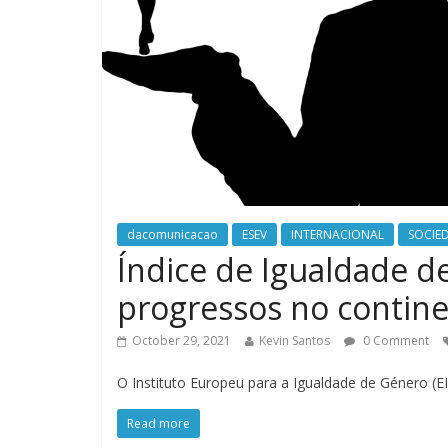
dacomunicacao
ESEV
INTERNACIONAL
SOCIE
Índice de Igualdade d
progressos no contin
October 29, 2021
Kevin Santos
0 Comment
O Instituto Europeu para a Igualdade de Género (EI
Read more