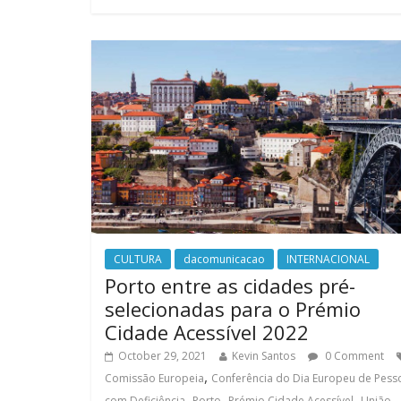
CULTURA
dacomunicacao
INTERNACIONAL
Porto entre as cidades pré-
selecionadas para o Prémio
Cidade Acessível 2022
October 29, 2021
Kevin Santos
0 Comment
,
Comissão Europeia
Conferência do Dia Europeu de Pess
,
,
,
com Deficiência
Porto
Prémio Cidade Acessível
União