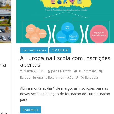
dacomunicacao
SOCIEDADE
A Europa na Escola com inscrições
 na
abertas
a
March 2, 2021
Joana Martins
0 Comment
,
,
,
Europa
Europa na Escola
formação
União Europeia
Abriram ontem, dia 1 de março, as inscrições para as
novas sessões da ação de formação de curta duração
para
Read more
al, a