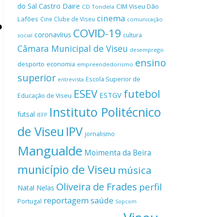
Castro Daire
do Sal
CIM Viseu Dão
CD Tondela
cinema
Lafões
Cine Clube de Viseu
comunicação
COVID-19
coronavírus
cultura
social
Câmara Municipal de Viseu
desemprego
ensino
desporto
economia
empreendedorismo
superior
Escola Superior de
entrevista
ESEV
futebol
ESTGV
Educação de Viseu
Instituto Politécnico
futsal
IEFP
de Viseu
IPV
jornalismo
Mangualde
Moimenta da Beira
município de Viseu
música
Oliveira de Frades
perfil
Natal
Nelas
reportagem
saúde
Portugal
Sopcom