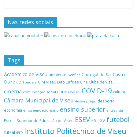
Nas redes sociais
Tags
Académico de Viseu
Castro
Carregal do Sal
ambiente
Benfica
Daire
CIM Viseu Dão Lafões
Cine Clube de Viseu
CD Tondela
COVID-19
cinema
coronavírus
cultura
comunicação social
Câmara Municipal de Viseu
desporto
desemprego
ensino superior
economia
empreendedorismo
entrevista
ESEV
futebol
ESTGV
Escola Superior de Educação de Viseu
Instituto Politécnico de Viseu
futsal
IEFP